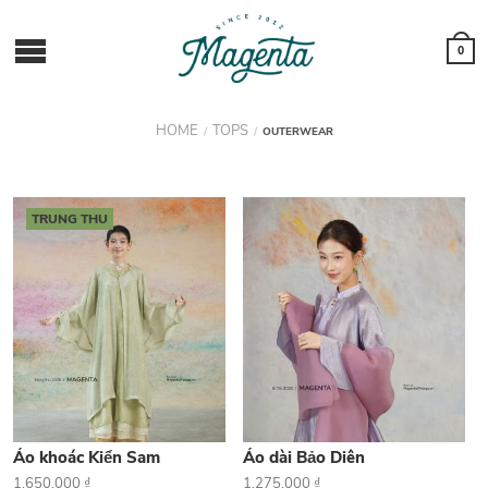
0
HOME
TOPS
/
/
OUTERWEAR
TRUNG THU
Áo khoác Kiển Sam
Áo dài Bảo Diên
1.650.000
₫
1.275.000
₫