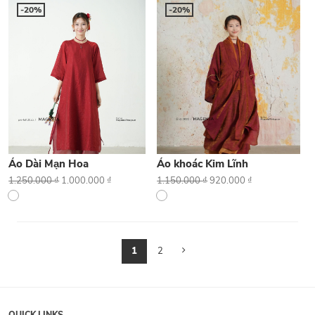
-20%
-20%
Áo Dài Mạn Hoa
Áo khoác Kim Lĩnh
1.250.000
₫
1.000.000
₫
1.150.000
₫
920.000
₫
1
2