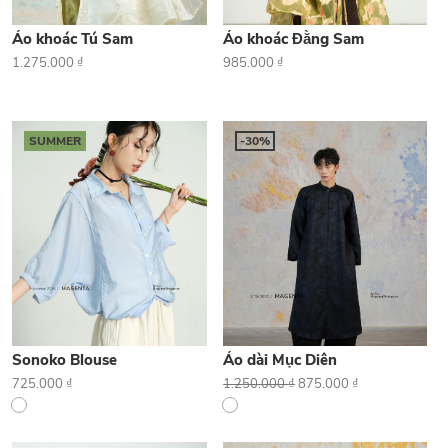
Áo khoác Tú Sam
Áo khoác Đằng Sam
1.275.000
₫
985.000
₫
SUMMER
-30%
Sonoko Blouse
Áo dài Mục Diên
725.000
₫
1.250.000
₫
875.000
₫