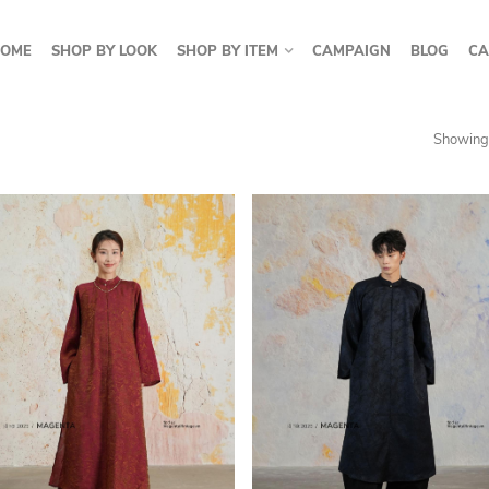
OME
SHOP BY LOOK
SHOP BY ITEM
CAMPAIGN
BLOG
CA
Showing 