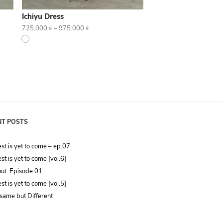
Ichiyu Dress
725.000
₫
–
975.000
₫
NT POSTS
st is yet to come – ep.07
st is yet to come [vol.6]
ut. Episode 01.
st is yet to come [vol.5]
same but Different