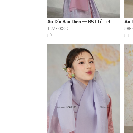
Áo Dài Bảo Diên — BST Lễ Tết
Áo 
1.275.000
₫
985