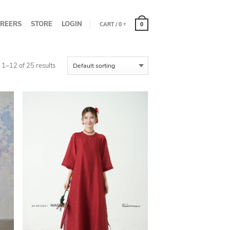
REERS
STORE
LOGIN
CART
/
0
₫
0
1–12 of 25 results