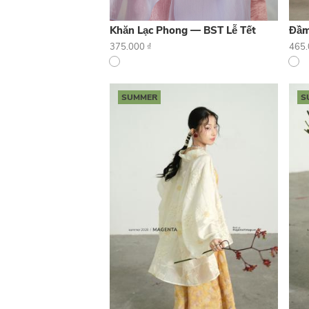
Khăn Lạc Phong — BST Lễ Tết
Đầm
375.000
₫
465
SUMMER
S