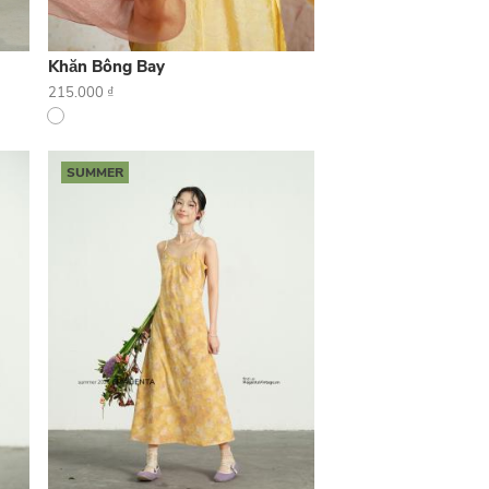
Khăn Bông Bay
215.000
₫
SUMMER