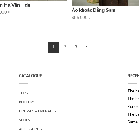
n Hạ Vân – du
Áo khoác Đằng Sam
.000
₫
985.000
₫
1
2
3
CATALOGUE
RECE
The be
TOPS
The be
BOTTOMS
Zone o
DRESSES + OVERALLS
The be
SHOES
Same 
ACCESSORIES